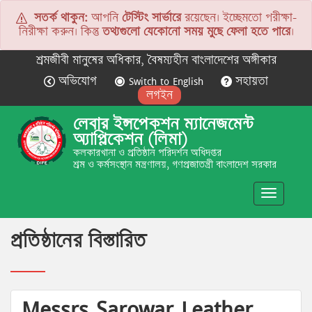
সতর্ক থাকুন:
আপনি
টেস্টিং সার্ভারে
রয়েছেন। ইচ্ছেমতো পরীক্ষা-
নিরীক্ষা করুন। কিন্তু
তথ্যগুলো যেকোনো সময় মুছে ফেলা হতে পারে
।
শ্রমজীবী মানুষের অধিকার, বৈষম্যহীন বাংলাদেশের অঙ্গীকার
অভিযোগ
Switch to English
সহায়তা
লগইন
লেবার ইন্সপেকশন ম্যানেজমেন্ট
অ্যাপ্লিকেশন (লিমা)
কলকারখানা ও প্রতিষ্ঠান পরিদর্শন অধিদপ্তর
শ্রম ও কর্মসংস্থান মন্ত্রণালয়, গণপ্রজাতন্ত্রী বাংলাদেশ সরকার
Toggle
navigatio
প্রতিষ্ঠানের বিস্তারিত
Messrs Sarowar Leather