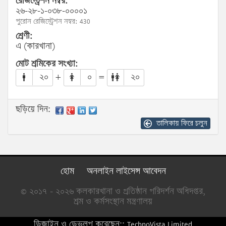
রেজিস্ট্রেশন নম্বর:
২৬-২৮-১-০৩৮-০০০০১
পুরোন রেজিস্ট্রেশন নম্বর: 430
শ্রেণী:
এ (কারখানা)
মোট শ্রমিকের সংখ্যা:
২০
+
০
=
২০
ছড়িয়ে দিন:
তালিকায় ফিরে চলুন
হোম
অনলাইন লাইসেন্স আবেদন
© ২০১৭ - ২০২৬ কলকারখানা ও প্রতিষ্ঠান পরিদর্শন অধিদপ্তর,
শ্রম ও কর্মসংস্থান মন্ত্রণালয়
ডিজাইন ও ডেভলপ করেছেন::
TechnoVista Limited