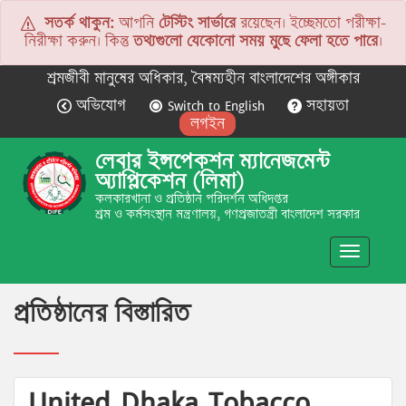
সতর্ক থাকুন:
আপনি
টেস্টিং সার্ভারে
রয়েছেন। ইচ্ছেমতো পরীক্ষা-
নিরীক্ষা করুন। কিন্তু
তথ্যগুলো যেকোনো সময় মুছে ফেলা হতে পারে
।
শ্রমজীবী মানুষের অধিকার, বৈষম্যহীন বাংলাদেশের অঙ্গীকার
অভিযোগ
Switch to English
সহায়তা
লগইন
লেবার ইন্সপেকশন ম্যানেজমেন্ট
অ্যাপ্লিকেশন (লিমা)
কলকারখানা ও প্রতিষ্ঠান পরিদর্শন অধিদপ্তর
শ্রম ও কর্মসংস্থান মন্ত্রণালয়, গণপ্রজাতন্ত্রী বাংলাদেশ সরকার
Toggle
navigatio
প্রতিষ্ঠানের বিস্তারিত
United Dhaka Tobacco