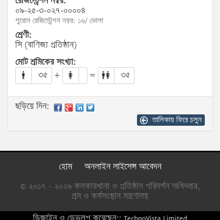
রেজিস্ট্রেশন নম্বর:
০৯-২৫-৩-০২৭-০০০০৪
পুরোন রেজিস্ট্রেশন নম্বর: ১৬/ ভোলা
শ্রেণী:
সি (বাণিজ্য প্রতিষ্ঠান)
মোট শ্রমিকের সংখ্যা:
৩৫
+
=
৩৫
ছড়িয়ে দিন:
তালিকায় ফিরে চলুন
হোম
অনলাইন লাইসেন্স আবেদন
© ২০১৭ - ২০২৬ কলকারখানা ও প্রতিষ্ঠান পরিদর্শন অধিদপ্তর,
শ্রম ও কর্মসংস্থান মন্ত্রণালয়
ডিজাইন ও ডেভলপ করেছেন::
TechnoVista Limited