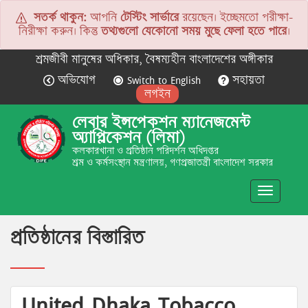
সতর্ক থাকুন:
আপনি
টেস্টিং সার্ভারে
রয়েছেন। ইচ্ছেমতো পরীক্ষা-
নিরীক্ষা করুন। কিন্তু
তথ্যগুলো যেকোনো সময় মুছে ফেলা হতে পারে
।
শ্রমজীবী মানুষের অধিকার, বৈষম্যহীন বাংলাদেশের অঙ্গীকার
অভিযোগ
Switch to English
সহায়তা
লগইন
লেবার ইন্সপেকশন ম্যানেজমেন্ট
অ্যাপ্লিকেশন (লিমা)
কলকারখানা ও প্রতিষ্ঠান পরিদর্শন অধিদপ্তর
শ্রম ও কর্মসংস্থান মন্ত্রণালয়, গণপ্রজাতন্ত্রী বাংলাদেশ সরকার
Toggle
navigatio
প্রতিষ্ঠানের বিস্তারিত
United Dhaka Tobacco