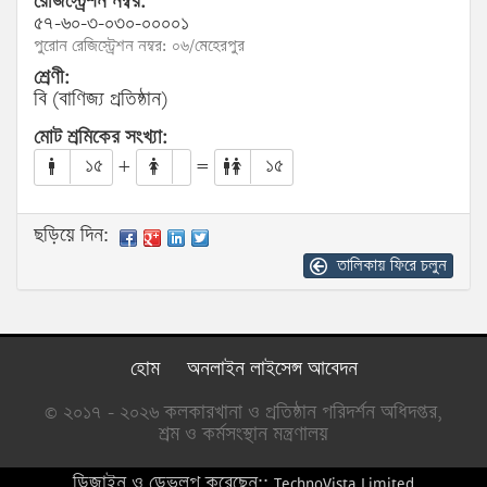
রেজিস্ট্রেশন নম্বর:
৫৭-৬০-৩-০৩০-০০০০১
পুরোন রেজিস্ট্রেশন নম্বর: ০৬/মেহেরপুর
শ্রেণী:
বি (বাণিজ্য প্রতিষ্ঠান)
মোট শ্রমিকের সংখ্যা:
১৫
+
=
১৫
ছড়িয়ে দিন:
তালিকায় ফিরে চলুন
হোম
অনলাইন লাইসেন্স আবেদন
© ২০১৭ - ২০২৬ কলকারখানা ও প্রতিষ্ঠান পরিদর্শন অধিদপ্তর,
শ্রম ও কর্মসংস্থান মন্ত্রণালয়
ডিজাইন ও ডেভলপ করেছেন::
TechnoVista Limited