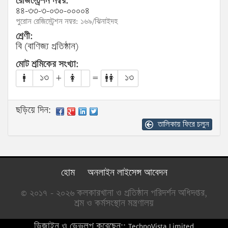
রেজিস্ট্রেশন নম্বর:
৪৪-৩৩-৩-০৩০-০০০০৪
পুরোন রেজিস্ট্রেশন নম্বর: ১৬৯/ঝিনাইদহ
শ্রেণী:
বি (বাণিজ্য প্রতিষ্ঠান)
মোট শ্রমিকের সংখ্যা:
১৩
+
=
১৩
ছড়িয়ে দিন:
তালিকায় ফিরে চলুন
হোম
অনলাইন লাইসেন্স আবেদন
© ২০১৭ - ২০২৬ কলকারখানা ও প্রতিষ্ঠান পরিদর্শন অধিদপ্তর,
শ্রম ও কর্মসংস্থান মন্ত্রণালয়
ডিজাইন ও ডেভলপ করেছেন::
TechnoVista Limited