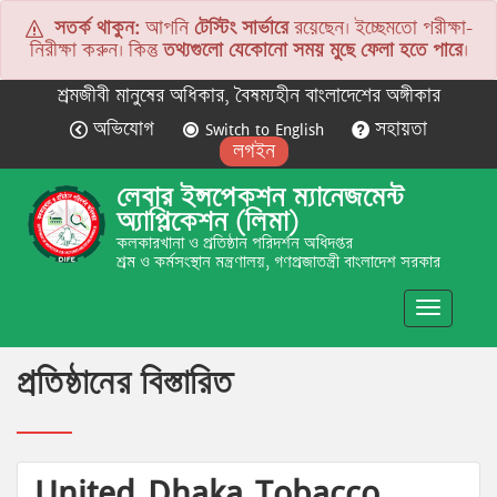
সতর্ক থাকুন:
আপনি
টেস্টিং সার্ভারে
রয়েছেন। ইচ্ছেমতো পরীক্ষা-
নিরীক্ষা করুন। কিন্তু
তথ্যগুলো যেকোনো সময় মুছে ফেলা হতে পারে
।
শ্রমজীবী মানুষের অধিকার, বৈষম্যহীন বাংলাদেশের অঙ্গীকার
অভিযোগ
Switch to English
সহায়তা
লগইন
লেবার ইন্সপেকশন ম্যানেজমেন্ট
অ্যাপ্লিকেশন (লিমা)
কলকারখানা ও প্রতিষ্ঠান পরিদর্শন অধিদপ্তর
শ্রম ও কর্মসংস্থান মন্ত্রণালয়, গণপ্রজাতন্ত্রী বাংলাদেশ সরকার
Toggle
navigatio
প্রতিষ্ঠানের বিস্তারিত
United Dhaka Tobacco