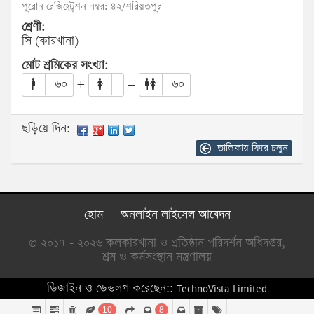
পুরোন রেজিস্ট্রেশন নম্বর: ৪২/শরিয়তপুর
শ্রেণী:
সি (কারখানা)
মোট শ্রমিকের সংখ্যা:
৬০
+
=
৬০
ছড়িয়ে দিন:
তালিকায় ফিরে চলুন
হোম
অনলাইন লাইসেন্স আবেদন
© ২০১৭ - ২০২৬ কলকারখানা ও প্রতিষ্ঠান পরিদর্শন অধিদপ্তর,
শ্রম ও কর্মসংস্থান মন্ত্রণালয়
ডিজাইন ও ডেভলপ করেছেন::
TechnoVista Limited
10
8