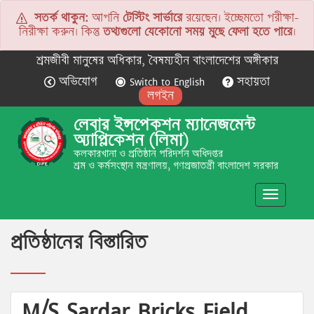
সতর্ক থাকুন:
আপনি
টেস্টিং সার্ভারে
রয়েছেন। ইচ্ছেমতো পরীক্ষা-
নিরীক্ষা করুন। কিন্তু
তথ্যগুলো যেকোনো সময় মুছে ফেলা হতে পারে
।
শ্রমজীবী মানুষের অধিকার, বৈষম্যহীন বাংলাদেশের অঙ্গীকার
অভিযোগ
Switch to English
সহায়তা
লগইন
লেবার ইন্সপেকশন ম্যানেজমেন্ট
অ্যাপ্লিকেশন (লিমা)
কলকারখানা ও প্রতিষ্ঠান পরিদর্শন অধিদপ্তর
শ্রম ও কর্মসংস্থান মন্ত্রণালয়, গণপ্রজাতন্ত্রী বাংলাদেশ সরকার
Toggle
navigatio
প্রতিষ্ঠানের বিস্তারিত
M/S Sardar Bricks Field