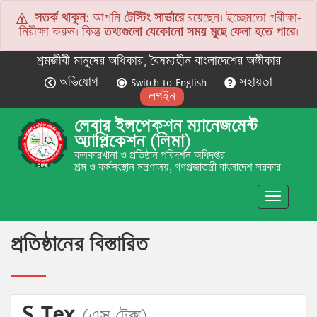
সতর্ক থাকুন:
আপনি
টেস্টিং সার্ভারে
রয়েছেন। ইচ্ছেমতো পরীক্ষা-
নিরীক্ষা করুন। কিন্তু
তথ্যগুলো যেকোনো সময় মুছে ফেলা হতে পারে
।
শ্রমজীবী মানুষের অধিকার, বৈষম্যহীন বাংলাদেশের অঙ্গীকার
অভিযোগ
Switch to English
সহায়তা
লগইন
লেবার ইন্সপেকশন ম্যানেজমেন্ট
অ্যাপ্লিকেশন (লিমা)
কলকারখানা ও প্রতিষ্ঠান পরিদর্শন অধিদপ্তর
শ্রম ও কর্মসংস্থান মন্ত্রণালয়, গণপ্রজাতন্ত্রী বাংলাদেশ সরকার
Toggle
navigatio
প্রতিষ্ঠানের বিস্তারিত
S Tex
(এস টেক্স)