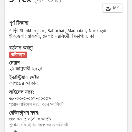
প্রিন্ট
পূর্ণ ঠিকানা
বাড়ি: Sheikherchar, Baburhat, Madhabdi, Narsingdi
উপজেলা: মাধবদী, জেলা: নরসিংদী, বিভাগ: ঢাকা
বর্তমান অবস্থা
বাতিলকৃত
মেয়াদ
২১ জানুয়ারী ২০২৫
ইন্ডাস্ট্রিয়াল সেক্টর:
কাপড়ের দোকান
লাইসেন্স নম্বর:
৬৮-০০-৫-০১৭-০০০৫৯
পুরোন লাইসেন্স নম্বর: ৩৫৫/নরসিংদী
রেজিস্ট্রেশন নম্বর:
৬৮-০০-৫-০১৭-০০০৫৯
পুরোন রেজিস্ট্রেশন নম্বর: ৩৫৫/নরসিংদী