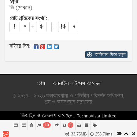
শ্রেণী:
ডি (দোকান)
মোট শ্রমিকের সংখ্যা:
৭
+
=
৭
ছড়িয়ে দিন:
তালিকায় ফিরে চলুন
হোম
অনলাইন লাইসেন্স আবেদন
© ২০১৭ - ২০২৬ কলকারখানা ও প্রতিষ্ঠান পরিদর্শন অধিদপ্তর,
শ্রম ও কর্মসংস্থান মন্ত্রণালয়
ডিজাইন ও ডেভলপ করেছেন::
TechnoVista Limited
10
8
33.75MB
258.79ms