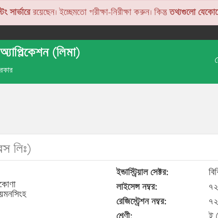
টিং সার্ভারে
রয়েছেন। ইচ্ছেমতো পরীক্ষা-নিরীক্ষা করুন। কিন্তু
তথ্যগুলো যেকোন
অ্যাপ্লিকেশন (লিমা)
 সরকার
রস লিঃ)
ইন্ডাস্ট্রিয়াল সেক্টর:
বি
রকোণা
লাইসেন্স নম্বর:
৭২
য়মনসিংহ
রেজিস্ট্রেশন নম্বর:
৭২
শ্রেণী:
ই 