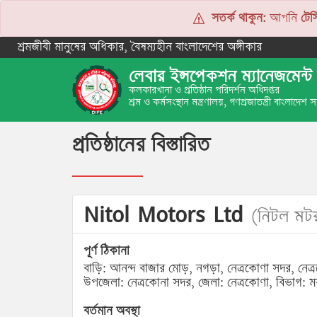
সতর্ক থাকুন:
আপনি
টেস্
শ্রমজীবী মানুষের অধিকার, বৈষম্যহীন বাংলাদেশের অঙ্গীকার
লেবার ইন্সপেকশন ম্যানেজমেন্ট 
কলকারখানা ও প্রতিষ্ঠান পরিদর্শন অধিদপ্তর
শ্রম ও কর্মসংস্থান মন্ত্রণালয়, গণপ্রজাতন্ত্রী বাংলাদেশ
প্রতিষ্ঠানের বিস্তারিত
Nitol Motors Ltd
(নিটল মট
পূর্ণ ঠিকানা
বাড়ি: আনন্দ বাজার মোড়, নগড়া, নেত্রকোণা সদর, নেত্
উপজেলা: নেত্রকোনা সদর, জেলা: নেত্রকোণা, বিভাগ: ম
বর্তমান অবস্থা