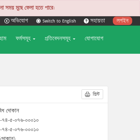
ো সময় মুছে ফেলা হতে পারে
।
অভিযোগ
Switch to English
সহায়তা
লগইন
হোম
ফর্মসমূহ
প্রতিবেদনসমূহ
যোগাযোগ
প্রিন্ট
বিধ দোকান
-৭৪-৫-০৭৬-০০০১০
-৭৪-৫-০৭৬-০০০১০
(দোকান)