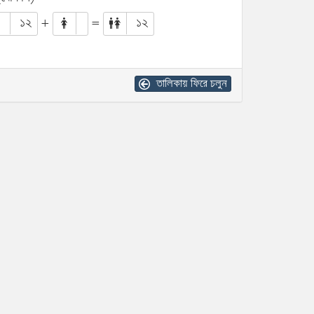
১২
+
=
১২
তালিকায় ফিরে চলুন