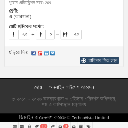
পুরোন রেজিস্ট্রেশন নম্বর: 209
শ্রেণী:
এ (কারখানা)
মোট শ্রমিকের সংখ্যা:
২০
+
০
=
২০
ছড়িয়ে দিন:
তালিকায় ফিরে চলুন
হোম
অনলাইন লাইসেন্স আবেদন
© ২০১৭ - ২০২৬ কলকারখানা ও প্রতিষ্ঠান পরিদর্শন অধিদপ্তর,
শ্রম ও কর্মসংস্থান মন্ত্রণালয়
ডিজাইন ও ডেভলপ করেছেন::
TechnoVista Limited
10
8