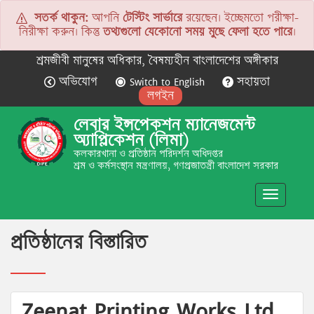
সতর্ক থাকুন:
আপনি
টেস্টিং সার্ভারে
রয়েছেন। ইচ্ছেমতো পরীক্ষা-
নিরীক্ষা করুন। কিন্তু
তথ্যগুলো যেকোনো সময় মুছে ফেলা হতে পারে
।
শ্রমজীবী মানুষের অধিকার, বৈষম্যহীন বাংলাদেশের অঙ্গীকার
অভিযোগ
Switch to English
সহায়তা
লগইন
লেবার ইন্সপেকশন ম্যানেজমেন্ট
অ্যাপ্লিকেশন (লিমা)
কলকারখানা ও প্রতিষ্ঠান পরিদর্শন অধিদপ্তর
শ্রম ও কর্মসংস্থান মন্ত্রণালয়, গণপ্রজাতন্ত্রী বাংলাদেশ সরকার
Toggle
navigatio
প্রতিষ্ঠানের বিস্তারিত
Zeenat Printing Works Ltd.