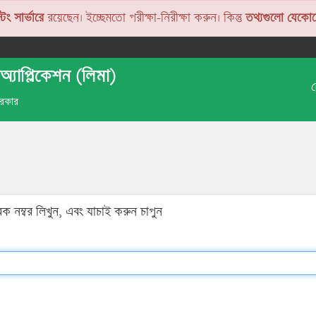
টিং সার্ভারে
রয়েছেন। ইচ্ছেমতো পরীক্ষা-নিরীক্ষা করুন। কিন্তু
তথ্যগুলো যেকোন
অ্যাপ্লিকেশন (লিমা)
 সরকার
ক নম্বর লিখুন, এবং যাচাই করুন চাপুন