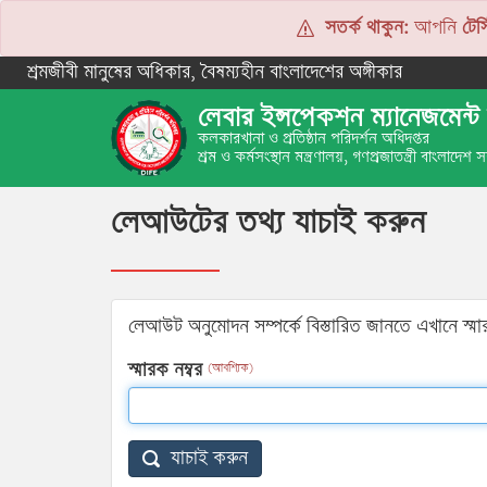
সতর্ক থাকুন:
আপনি
টেস্
শ্রমজীবী মানুষের অধিকার, বৈষম্যহীন বাংলাদেশের অঙ্গীকার
লেবার ইন্সপেকশন ম্যানেজমেন্ট 
কলকারখানা ও প্রতিষ্ঠান পরিদর্শন অধিদপ্তর
শ্রম ও কর্মসংস্থান মন্ত্রণালয়, গণপ্রজাতন্ত্রী বাংলাদেশ
লেআউটের তথ্য যাচাই করুন
লেআউট অনুমোদন সম্পর্কে বিস্তারিত জানতে এখানে স্মার
স্মারক নম্বর
(আবশ্যিক)
যাচাই করুন